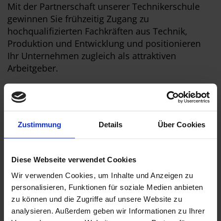
Mit der Partnerschaft unserer Technikerschule
gewinnen Sie frühzeitig Zugang zu
hochqualifizierten Fachkräften aus Technik,
Produktion und Entwicklung und positionieren
Ihr Unternehmen zugleich als attraktiven
Arbeitgeber.
Ihre Vorteile auf einen Blick:
Direkter Kontakt zu engagierten
Nachwuchskräften und angehenden
Zustimmung
Details
Über Cookies
Techniker:innen
Stärkung Ihres Arbeitgeberimages und Ihrer
Sichtbarkeit in der Region
Diese Webseite verwendet Cookies
Nachhaltiger Wissenstransfer und Aufbau
Wir verwenden Cookies, um Inhalte und Anzeigen zu
wertvoller Netzwerke
personalisieren, Funktionen für soziale Medien anbieten
zu können und die Zugriffe auf unsere Website zu
analysieren. Außerdem geben wir Informationen zu Ihrer