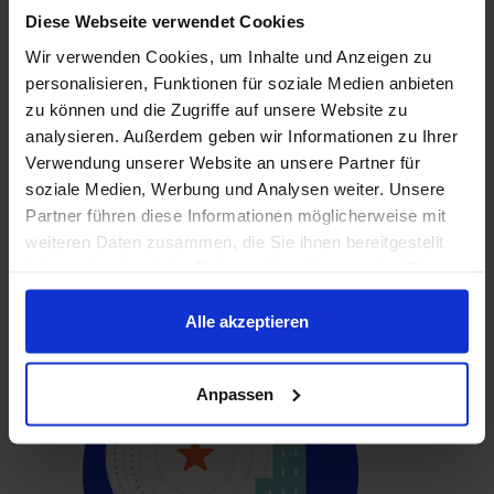
Diese Webseite verwendet Cookies
Donnerstag und Freitag bei uns an der
Technikerschule Augsburg, Montag bis
Wir verwenden Cookies, um Inhalte und Anzeigen zu
Mittwoch in Ihrem Betrieb.
personalisieren, Funktionen für soziale Medien anbieten
zu können und die Zugriffe auf unsere Website zu
Sie ergänzen Ihre berufspraktischen Kenntnisse
analysieren. Außerdem geben wir Informationen zu Ihrer
und erwerben spezifisches technisches Know-
Verwendung unserer Website an unsere Partner für
soziale Medien, Werbung und Analysen weiter. Unsere
how sowie ingenieurwissenschaftliches
Partner führen diese Informationen möglicherweise mit
Basiswissen. Damit erhöhen Sie Ihre Aufstiegs-
weiteren Daten zusammen, die Sie ihnen bereitgestellt
und Karrierechancen im eigenen Betrieb.
haben oder die sie im Rahmen Ihrer Nutzung der Dienste
gesammelt haben.
Alle akzeptieren
Anpassen