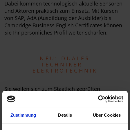
Dabei kommen technologisch aktuelle Sensoren
und Aktoren praktisch zum Einsatz. Mit Kursen
von SAP, AdA (Ausbildung der Ausbilder) bis
Cambridge Business English Certificates können
Sie Ihr persönliches Profil weiter schärfen.
NEU: DUALER
TECHNIKER -
ELEKTROTECHNIK
Sie wollen sich zum Staatlich geprüften
Elektrotechniker (Bachelor Professional
in Technik) weiterbilden, dabei aber im Beruf
bleiben? Dann ist unser Modell „Dualer
Zustimmung
Details
Über Cookies
Techniker“ genau richtig für Sie!
In Kooperation mit Ihrem Arbeitgeber sind Sie