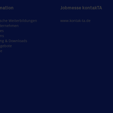
mation
Jobmesse kontakTA
sche Weiterbildungen
www.kontak-ta.de
nternehmen
les
uns
ung & Downloads
ngebote
re