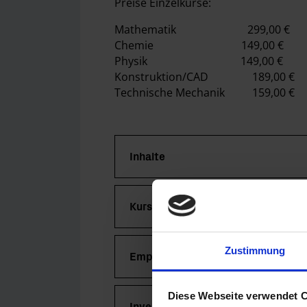
Preise Einzelkurse:
Mathematik 299,00 €
Chemie 149,00 €
Physik 149,00 €
Konstruktion/CAD 189,00 €
Technische Mechanik 159,00 €
Inhalte
Kurszeiten & -dauer
Zustimmung
Empfehlung
Diese Webseite verwendet 
Investition im Detail