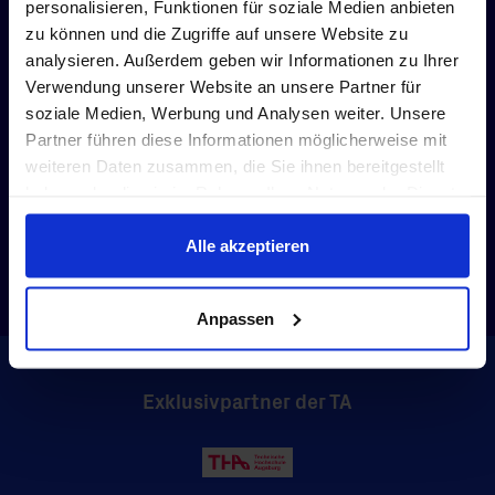
personalisieren, Funktionen für soziale Medien anbieten
Jetzt persönlich beraten
zu können und die Zugriffe auf unsere Website zu
analysieren. Außerdem geben wir Informationen zu Ihrer
lassen!
Verwendung unserer Website an unsere Partner für
soziale Medien, Werbung und Analysen weiter. Unsere
+49 821 257 68-251
Partner führen diese Informationen möglicherweise mit
weiteren Daten zusammen, die Sie ihnen bereitgestellt
+49 160 90811801
haben oder die sie im Rahmen Ihrer Nutzung der Dienste
gesammelt haben.
Alle akzeptieren
Online-Beratungstermin vereinbaren
Anpassen
Exklusivpartner der TA