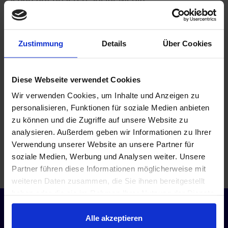
Kanälen
Instagram
,
Facebook
und
LinkedIN
vorbei, für noch weitere Einblicke zur kontakTA
2025.
Zustimmung
Details
Über Cookies
Diese Webseite verwendet Cookies
Wir freuen uns jetzt schon auf die kontakTA 2026!
Wir verwenden Cookies, um Inhalte und Anzeigen zu
personalisieren, Funktionen für soziale Medien anbieten
Zurück zur
Nächster Artikel
zu können und die Zugriffe auf unsere Website zu
Übersicht
analysieren. Außerdem geben wir Informationen zu Ihrer
Verwendung unserer Website an unsere Partner für
soziale Medien, Werbung und Analysen weiter. Unsere
Partner führen diese Informationen möglicherweise mit
weiteren Daten zusammen, die Sie ihnen bereitgestellt
haben oder die sie im Rahmen Ihrer Nutzung der Dienste
gesammelt haben.
Alle akzeptieren
Jetzt persönlich beraten